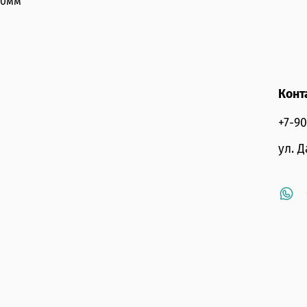
30мм
Конт
+7-9
ул. 