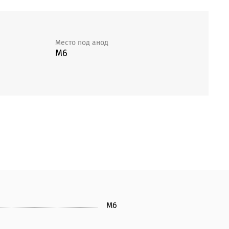
Место под анод
М6
М6