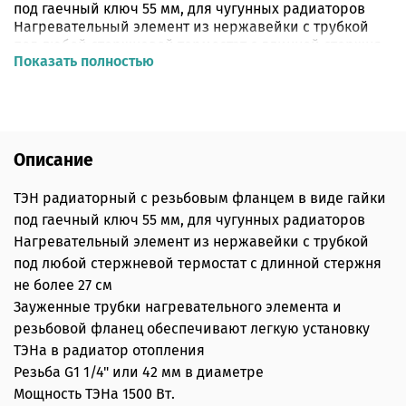
под гаечный ключ 55 мм, для чугунных радиаторов
Нагревательный элемент из нержавейки с трубкой
под любой стержневой термостат с длинной стержня
Показать полностью
не более 27 см
Зауженные трубки нагревательного элемента и
резьбовой фланец обеспечивают легкую установку
ТЭНа в радиатор отопления
Резьба G1 1/4" или 42 мм в диаметре
Мощность ТЭНа 1500 Вт.
Описание
ТЭН радиаторный с резьбовым фланцем в виде гайки
под гаечный ключ 55 мм, для чугунных радиаторов
Нагревательный элемент из нержавейки с трубкой
под любой стержневой термостат с длинной стержня
не более 27 см
Зауженные трубки нагревательного элемента и
резьбовой фланец обеспечивают легкую установку
ТЭНа в радиатор отопления
Резьба G1 1/4" или 42 мм в диаметре
Мощность ТЭНа 1500 Вт.