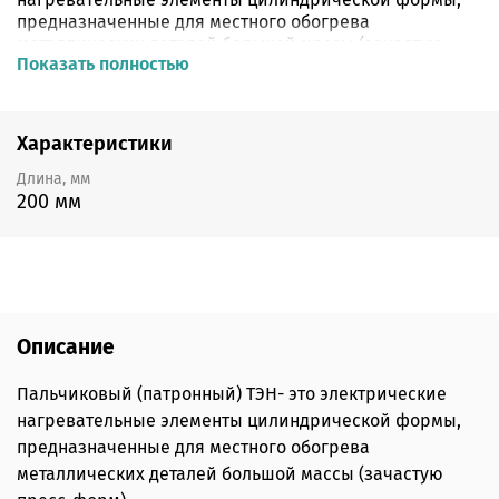
предназначенные для местного обогрева
металлических деталей большой массы (зачастую
Показать полностью
пресс-форм).
Патронный электронагреватель представляет собой
трубку из металла, в которую помещаются втулки из
Характеристики
термостойкой керамики, с отверстием для
размещения спирали. Спираль состоит из
Длина, мм
высококачественной проволоки с высоким
200 мм
сопротивлением. Керамика, из которой выполнена
втулка, выдерживает высокие нагрузки.
Напряжение питания: 220 Вольт.
Мощность 800 Ватт.
Описание
Диаметр 16 мм.
Пальчиковый (патронный) ТЭН- это электрические
Длина 200 мм.
нагревательные элементы цилиндрической формы,
Длина провода ~20-30 сантиметров.
предназначенные для местного обогрева
металлических деталей большой массы (зачастую
Максимальная рабочая температура 500 градусов