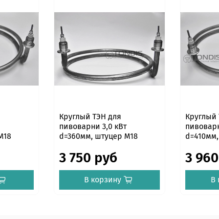
Круглый ТЭН для
Круглый
пивоварни 3,0 кВт
пивоварн
М18
d=360мм, штуцер М18
d=410мм,
3 750 руб
3 960
В корзину
В 